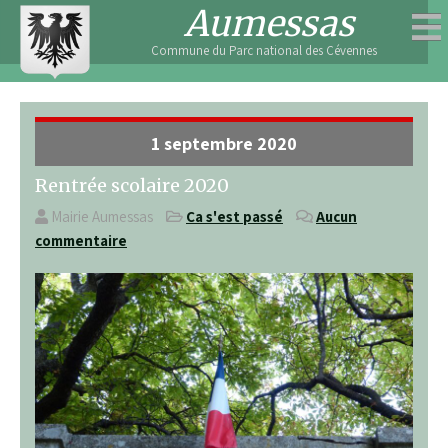
Skip
Aumessas
to
Commune du Parc national des Cévennes
content
1 septembre 2020
Rentrée scolaire 2020
Mairie Aumessas
Ça s'est passé
Aucun
commentaire