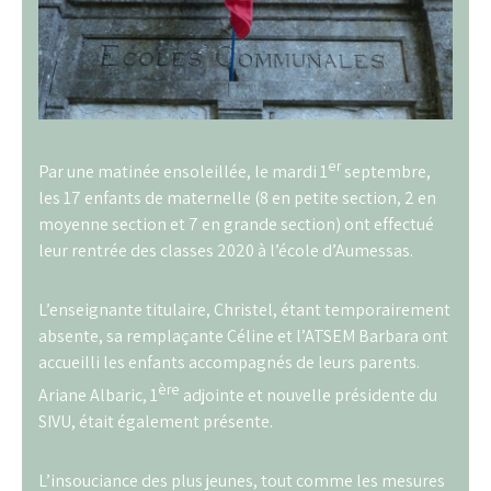
er
Par une matinée ensoleillée, le mardi 1
septembre,
les 17 enfants de maternelle (8 en petite section, 2 en
moyenne section et 7 en grande section) ont effectué
leur rentrée des classes 2020 à l’école d’Aumessas.
L’enseignante titulaire, Christel, étant temporairement
absente, sa remplaçante Céline et l’ATSEM Barbara ont
accueilli les enfants accompagnés de leurs parents.
ère
Ariane Albaric, 1
adjointe et nouvelle présidente du
SIVU, était également présente.
L’insouciance des plus jeunes, tout comme les mesures