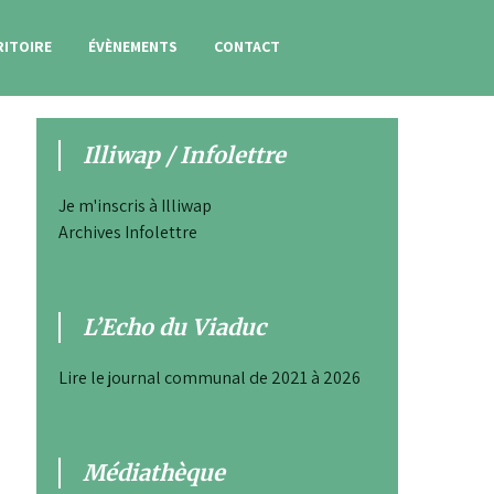
RITOIRE
ÉVÈNEMENTS
CONTACT
Illiwap / Infolettre
Je m'inscris à Illiwap
Archives Infolettre
L’Echo du Viaduc
Lire le journal communal de 2021 à 2026
Médiathèque