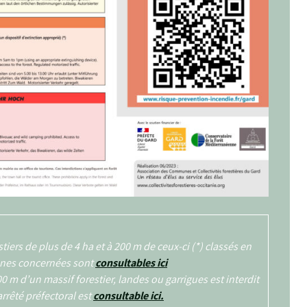
stiers de plus de 4 ha et à 200 m de ceux-ci (*) classés en
zones concernées sont
consultables ici
0 m d’un massif forestier, landes ou garrigues est interdit
arrêté préfectoral est
consultable ici.