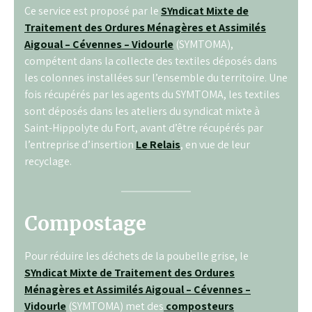
Ce service est proposé par le
SYndicat Mixte de
Traitement des Ordures Ménagères et Assimilés
Aigoual – Cévennes – Vidourle
(SYMTOMA),
compétent dans la collecte des textiles déposés dans
les colonnes installées sur l’ensemble du territoire. Une
fois récupérés par les agents du SYMTOMA, les textiles
sont déposés dans les ateliers du syndicat mixte à
Saint-Hippolyte du Fort, avant d’être récupérés par
l’entreprise d’insertion
Le Relais
, en vue de leur
recyclage.
Compostage
Pour réduire les déchets de la poubelle grise, le
SYndicat Mixte de Traitement des Ordures
Ménagères et Assimilés Aigoual – Cévennes –
Vidourle
(SYMTOMA) met des
composteurs