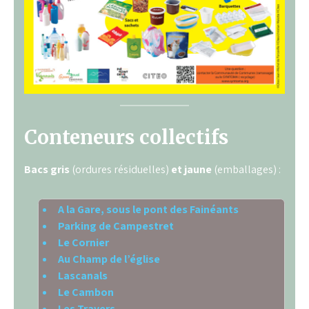
Conteneurs collectifs
Bacs gris
(ordures résiduelles)
et jaune
(emballages) :
A la Gare, sous le pont des Fainéants
Parking de Campestret
Le Cornier
Au Champ de l’église
Lascanals
Le Cambon
Les Travers