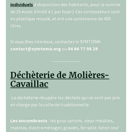
individuels
à disposition des habitants, pour la somme
de 15 euros (limité à 1 par foyer). Ces composteurs sont
en plastique recyclé, et ont une contenance de 400
litres.
Si vous êtes intéressé, contactez le SYMTOMA :
contact@symtoma.org
ou
04 66 77 98 29
.
Déch
èteri
e
de Molières-
Cavaillac
La déchèterie récupère les déchets qui ne sont pas pris
en charge par la collecte traditionnelle.
Les encombrants
: les gros cartons, vieux meubles,
matelas, électroménager, gravats, ferraille. Selon leur