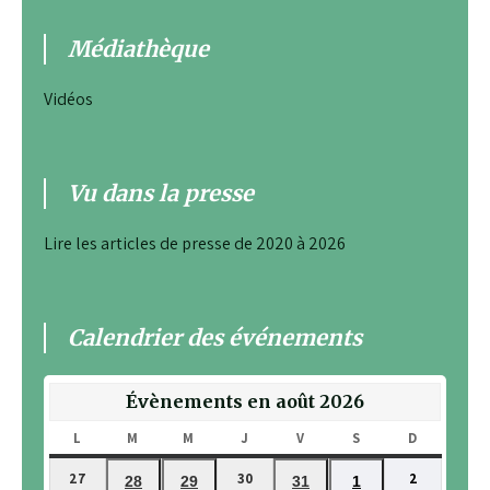
Médiathèque
Vidéos
Vu dans la presse
Lire les articles de presse de 2020 à 2026
Calendrier des événements
Évènements en août 2026
L
LUNDI
M
MARDI
M
MERCREDI
J
JEUDI
V
VENDREDI
S
SAMEDI
D
DIMANCH
27
30
2
27
30
2
28
29
31
1
28
29
31
1