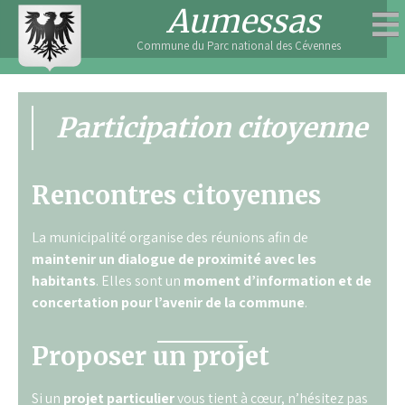
Skip
Aumessas
to
Commune du Parc national des Cévennes
content
Participation citoyenne
Rencontres citoyennes
La municipalité organise des réunions afin de
maintenir un dialogue de proximité avec les
habitants
. Elles sont un
moment d’information et de
concertation
pour l’avenir de la
commune
.
Proposer un projet
Si un
projet particulier
vous tient à cœur, n’hésitez pas