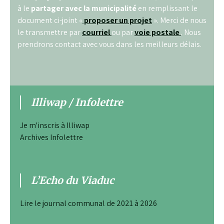
à le
partager avec la municipalité
en remplissant le
document ci-joint «
proposer un projet
». Merci de nous
le transmettre par
courriel
ou par
voie postale
. Nous
prendrons contact avec vous dans les meilleurs délais.
Illiwap / Infolettre
Je m'inscris à Illiwap
Archives Infolettre
L’Echo du Viaduc
Lire le journal communal de 2021 à 2026