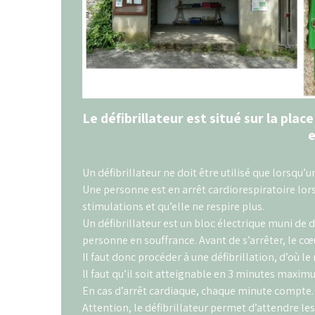
Le défibrillateur est situé sur la pla
e
Un défibrillateur ne doit être utilisé que lorsqu’
Une personne est en arrêt cardiorespiratoire lor
stimulations et qu’elle ne respire plus.
Un défibrillateur est un bloc électrique muni de d
personne en souffrance. Avant de s’arrêter, le cœu
Il faut donc procéder à une défibrillation, d’où le
Il faut qu’il soit atteignable en 3 minutes maxim
En cas d’arrêt cardiaque, chaque minute compte.
Attention, le défibrillateur permet d’attendre les