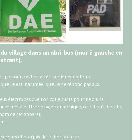
ce du village dans un abri-bus (mur à gauche en
ntrant).
une personne est en arrêt cardiorespiratoire.
squ’elle est inanimée, qu’elle ne répond pas aux
eux électrodes que l’on colle sur la poitrine d’une
r se met à battre de façon anarchique, on dit qu’il fibrille.
 nom de cet appareil.
um.
 secours et non pas de traiter la cause.