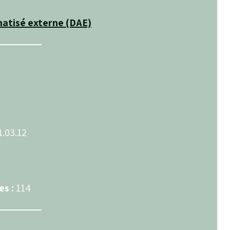
omatisé externe (DAE)
1.03.12
s :
114