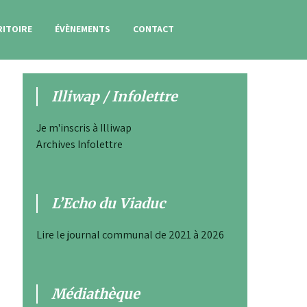
RITOIRE
ÉVÈNEMENTS
CONTACT
Illiwap / Infolettre
Je m'inscris à Illiwap
Archives Infolettre
L’Echo du Viaduc
Lire le journal communal de 2021 à 2026
Médiathèque