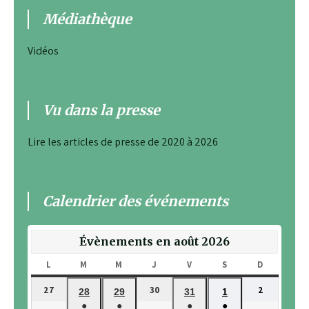
Médiathèque
Vidéos
Vu dans la presse
Lire les articles de presse de 2020 à 2026
Calendrier des événements
Évènements en août 2026
L
LUNDI
M
MARDI
M
MERCREDI
J
JEUDI
V
VENDREDI
S
SAMEDI
D
DIMANCH
27
30
2
27
30
2
28
29
31
1
28
29
31
1
juillet
juillet
août
●
●
●
●
juillet
juillet
juillet
août