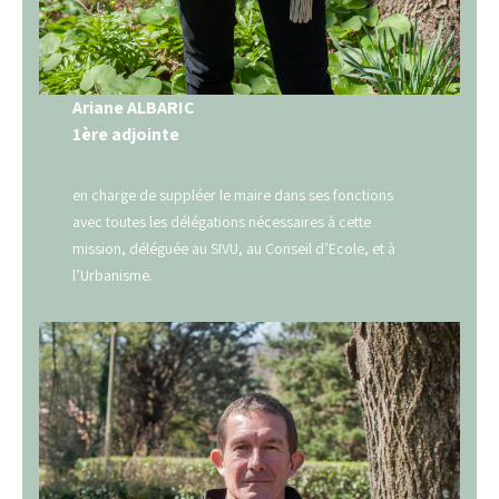
Ariane ALBARIC
1ère adjointe
en charge de suppléer le maire dans ses fonctions
avec toutes les délégations nécessaires à cette
mission, déléguée au SIVU, au Conseil d’Ecole, et à
l’Urbanisme.