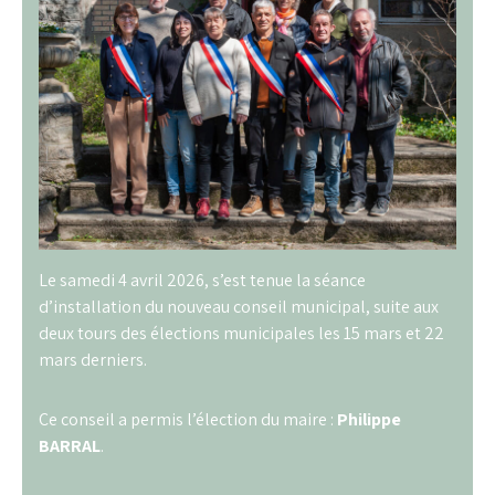
Le samedi 4 avril 2026, s’est tenue la séance
d’installation du nouveau conseil municipal, suite aux
deux tours des élections municipales les 15 mars et 22
mars derniers.
Ce conseil a permis l’élection du maire :
Philippe
BARRAL
.