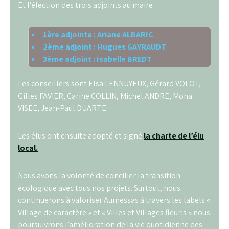
Et l’élection des trois adjoints au maire :
1ère adjointe :
Ariane ALBARIC
2ème adjoint :
Hugues GAYRAUDT
3ème adjoint :
Isabelle BREDT
Les conseillers sont Elsa LENNUYEUX, Gérard VOLOT,
Gilles FAVIER, Carine COLLIN, Michel ANDRE, Mona
VISEE, Jean-Paul DUARTE.
Les élus ont ensuite adopté et signé
la charte de l’élu
local.
Nous avons la volonté de concilier la transition
écologique avec tous nos projets. Surtout, nous
continuerons à valoriser Aumessas à travers les labels «
Village de caractère » et « Villes et Villages fleuris » nous
poursuivrons l’amélioration de la vie quotidienne des