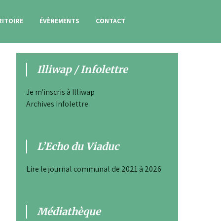
RITOIRE
ÉVÈNEMENTS
CONTACT
Illiwap / Infolettre
Je m'inscris à Illiwap
Archives Infolettre
L’Echo du Viaduc
Lire le journal communal de 2021 à 2026
Médiathèque