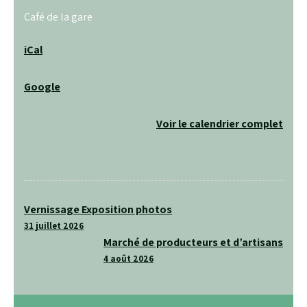
Café de la gare
iCal
Google
Voir le calendrier complet
Navigation
Vernissage Exposition photos
de
31 juillet 2026
Marché de producteurs et d’artisans
l’article
4 août 2026