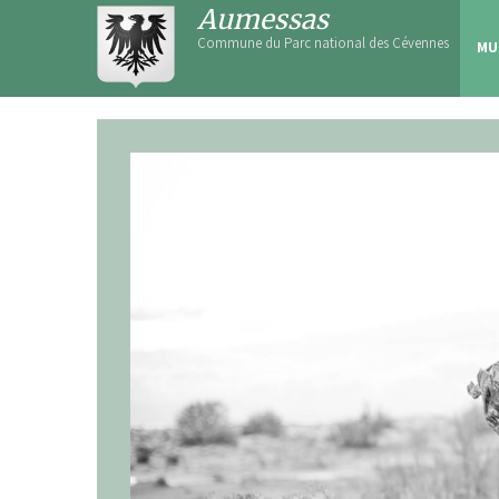
Skip
Aumessas
to
Commune du Parc national des Cévennes
MU
content