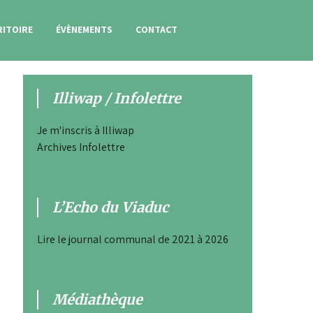
RITOIRE
ÉVÈNEMENTS
CONTACT
Illiwap / Infolettre
Je m'inscris à Illiwap
Archives Infolettre
L’Echo du Viaduc
Lire le journal communal de 2021 à 2026
Médiathèque