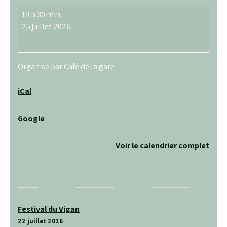
Concert
19 h 30 min
avec
25 juillet 2026
Vieille
Usine
Organisé par Café de la gare
iCal
Google
Voir le calendrier complet
Navigation
Festival du Vigan
de
22 juillet 2026