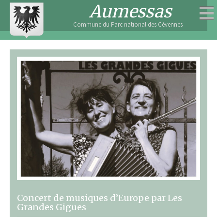
Skip
Aumessas
to
Commune du Parc national des Cévennes
content
Concert de musiques d’Europe par Les
Grandes Gigues