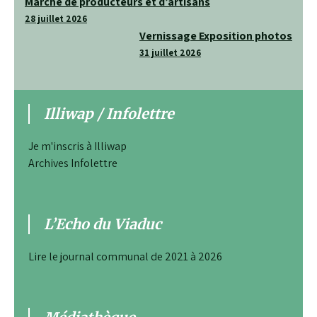
Navigation
Marché de producteurs et d’artisans
de
28 juillet 2026
Vernissage Exposition photos
l’article
31 juillet 2026
Illiwap / Infolettre
Je m'inscris à Illiwap
Archives Infolettre
L’Echo du Viaduc
Lire le journal communal de 2021 à 2026