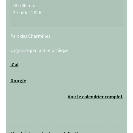
Concert
18 h 30 min
de
29 juillet 2026
musiques
d’Europe
par
Parc des Charmilles
Les
Grandes
Organisé par la Bibliothèque
Gigues
iCal
Google
Voir le calendrier complet