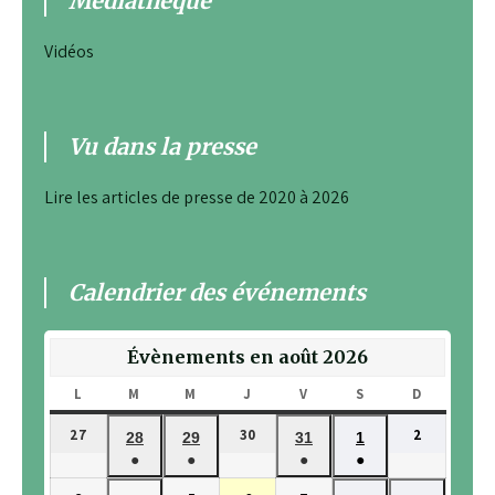
Médiathèque
Vidéos
Vu dans la presse
Lire les articles de presse de 2020 à 2026
Calendrier des événements
Évènements en août 2026
L
LUNDI
M
MARDI
M
MERCREDI
J
JEUDI
V
VENDREDI
S
SAMEDI
D
DIMANCH
27
30
2
27
30
2
28
29
31
1
28
29
31
1
juillet
juillet
août
●
●
●
●
juillet
juillet
juillet
août
2026
2026
2026
(1
(1
(1
(1
2026
2026
2026
2026