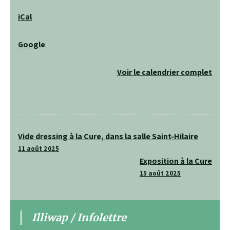
iCal
Google
Voir le calendrier complet
Navigation
Vide dressing à la Cure, dans la salle Saint-Hilaire
de
11 août 2025
Exposition à la Cure
l’article
15 août 2025
Illiwap / Infolettre