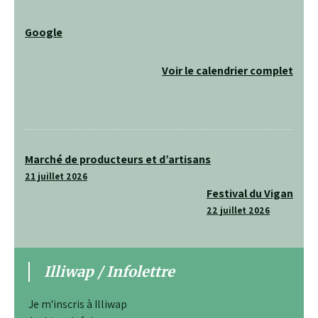
Google
Voir le calendrier complet
Navigation
Marché de producteurs et d’artisans
de
21 juillet 2026
Festival du Vigan
l’article
22 juillet 2026
Illiwap / Infolettre
Je m'inscris à Illiwap