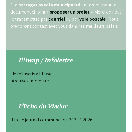
à le
partager avec la municipalité
en remplissant le
document ci-joint «
proposer un projet
». Merci de nous
le transmettre par
courriel
ou par
voie postale
. Nous
prendrons contact avec vous dans les meilleurs délais.
Illiwap / Infolettre
Je m'inscris à Illiwap
Archives Infolettre
L’Echo du Viaduc
Lire le journal communal de 2021 à 2026