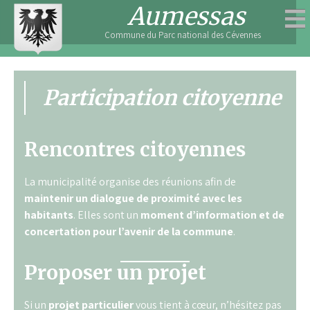
Skip
Aumessas
to
Commune du Parc national des Cévennes
content
Participation citoyenne
Rencontres citoyennes
La municipalité organise des réunions afin de
maintenir un dialogue de proximité avec les
habitants
. Elles sont un
moment d’information et de
concertation
pour l’avenir de la
commune
.
Proposer un projet
Si un
projet particulier
vous tient à cœur, n’hésitez pas