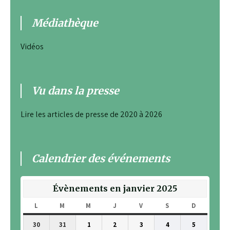
Médiathèque
Vidéos
Vu dans la presse
Lire les articles de presse de 2020 à 2026
Calendrier des événements
Évènements en janvier 2025
L
LUNDI
M
MARDI
M
MERCREDI
J
JEUDI
V
VENDREDI
S
SAMEDI
D
DIMANCH
30
31
1
2
3
4
5
30
31
1
2
3
4
5