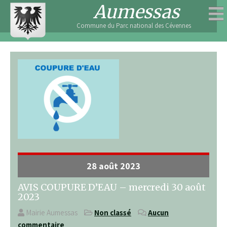
Skip
Aumessas
to
Commune du Parc national des Cévennes
content
28 août 2023
AVIS COUPURE D’EAU – mercredi 30 août
2023
Mairie Aumessas
Non classé
Aucun
commentaire