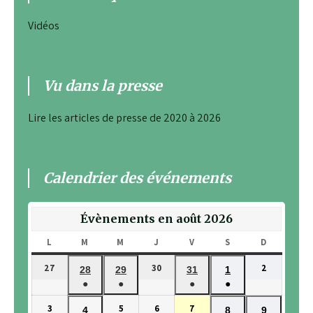
Vidéos
Vu dans la presse
Lire les articles de presse de 2020 à 2026
Calendrier des événements
Évènements en août 2026
L
LUNDI
M
MARDI
M
MERCREDI
J
JEUDI
V
VENDREDI
S
SAMEDI
D
DIMANCH
27
30
2
27
30
2
28
29
31
1
28
29
31
1
juillet
juillet
août
●
●
●
●
juillet
juillet
juillet
août
2026
2026
2026
(1
(1
(1
(1
2026
2026
2026
2026
3
5
6
7
3
5
6
7
4
8
9
4
8
9