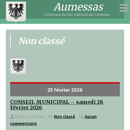
Skip
Aumessas
to
Commune du Parc national des Cévennes
content
Non classé
25 février 2026
CONSEIL MUNICIPAL – samedi 28
février 2026
Mairie Aumessas
Non classé
Aucun
commentaire