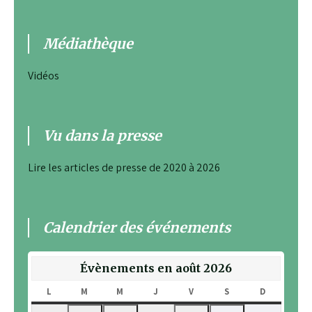
Médiathèque
Vidéos
Vu dans la presse
Lire les articles de presse de 2020 à 2026
Calendrier des événements
Évènements en août 2026
L
LUNDI
M
MARDI
M
MERCREDI
J
JEUDI
V
VENDREDI
S
SAMEDI
D
DIMANCH