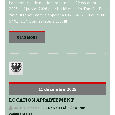
Le secrétariat de mairie sera fermé du 22 décembre
2025 au 4 janvier 2026 pour les fêtes de fin d’année. En
cas d’urgence merci d’appeler au 06 09 43 28 91 ou au 06
67 91 41 17. Bonnes fêtes à tous !!!
READ MORE
11 décembre 2025
LOCATION APPARTEMENT
Mairie Aumessas
Non classé
Aucun
commentaire