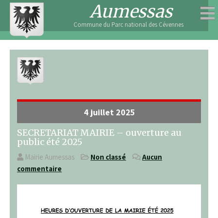
Skip
Aumessas
to
Commune du Parc national des Cévennes
content
4 juillet 2025
SECRETARIAT MAIRIE – ouverture au
public été 2025
Mairie Aumessas
Non classé
Aucun
commentaire