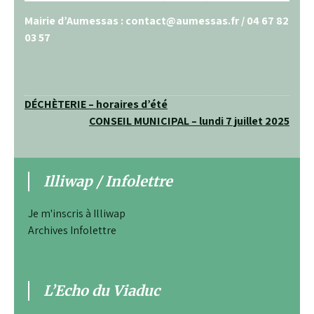
Mairie d’Aumessas : contact@aumessas.fr / 04 67 82
03 57
Navigation
DÉCHÈTERIE – horaires d’été
CONSEIL MUNICIPAL – lundi 7 juillet 2025
de
l’article
Illiwap / Infolettre
Je m'inscris à Illiwap
Archives Infolettre
L’Echo du Viaduc