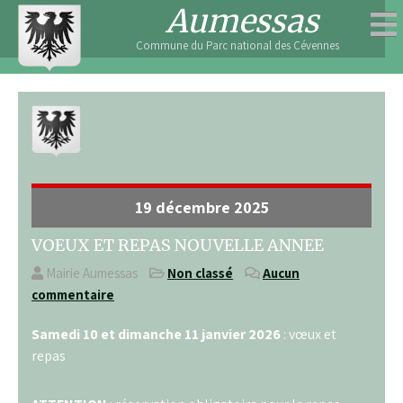
Skip
Aumessas
to
Commune du Parc national des Cévennes
content
19 décembre 2025
VOEUX ET REPAS NOUVELLE ANNEE
Mairie Aumessas
Non classé
Aucun
commentaire
Samedi 10 et dimanche 11 janvier 2026
: vœux et
repas