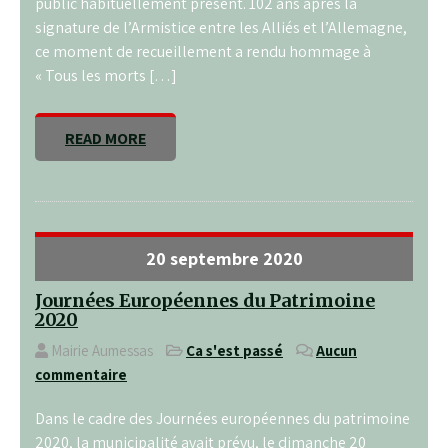
public habituellement présent. 102 ans après la
signature de l’Armistice entre les Alliés et l’Allemagne,
ce moment de recueillement a rendu hommage à
« Tous les morts […]
READ MORE
20 septembre 2020
Journées Européennes du Patrimoine
2020
Mairie Aumessas
Ça s'est passé
Aucun
commentaire
Dans le cadre des Journées européennes du patrimoine
2020, la municipalité avait prévu, le dimanche 20